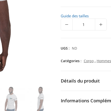
Guide des tailles
quantité
de
APPI
Tandem
Pilot
UGS :
ND
full-
on
tee
Catégories :
Corpo
,
Homme
shirt
Détails du produit
Informations Complém