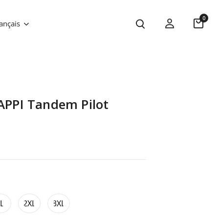
0
ançais
 APPI Tandem Pilot
L
2XL
3XL