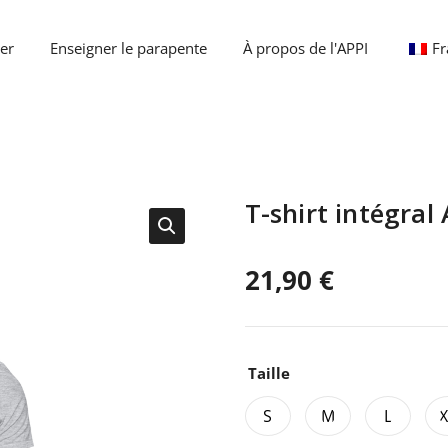
er
Enseigner le parapente
À propos de l'APPI
Fr
T-shirt intégral
21,90
€
Taille
S
M
L
X